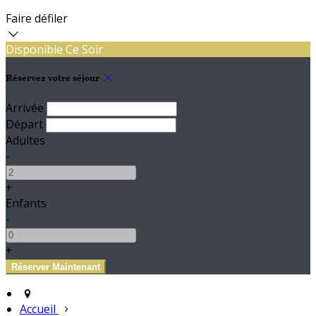
Faire défiler
Disponible Ce Soir
Réservez votre séjour
Arrivée
Départ
Adultes
-
+
Enfants
-
+
Accueil