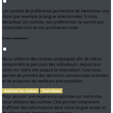
Les cookies de préférence permettent de mémoriser vos
choix (par exemple la langue sélectionnée). Si vous
désactivez ces cookies, vos préférences ne seront pas
conservées lors de vos prochaines visite
Cookies analytiques
Nous utilisons des cookies analytiques afin de mieux
comprendre le parcours des utilisateurs, depuis leur
visite sur notre site jusqu’à la réservation. Cela nous
permet de prendre des décisions commerciales éclairées
et de proposer les meilleurs prix possibles.
Autoriser les cookies
Tout refuser
Pour assurer une expérience optimale sur notre site,
nous utilisons des cookies. Cela permet notamment
d'afficher des informations dans votre langue locale, et