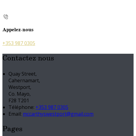
Appelez-nous
+353 987 0305
Contactez nous
Quay Street,
Cahernamart,
Westport,
Co. Mayo,
F28 T201
Téléphone
:
+353 987 0305
Email:
mccarthyswestport@gmail.com
Pages