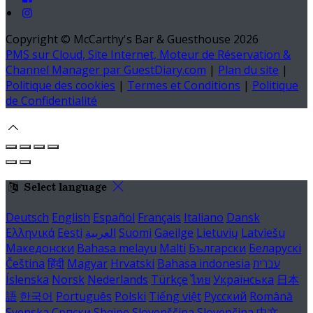
Copyright ©
McCarthy's Bar & Guesthouse 2026
PMS sur Cloud, Site Internet, Moteur de Réservation &
Channel Manager par GuestDiary.com
|
Plan du site
|
Politique des cookies
|
Termes et Conditions
|
Politique
de Confidentialité
Select language
Deutsch
English
Español
Français
Italiano
Dansk
Ελληνικά
Eesti
العربية
Suomi
Gaeilge
Lietuvių
Latviešu
Македонски
Bahasa melayu
Malti
Български
Беларускі
Čeština
हिंदी
Magyar
Hrvatski
Bahasa indonesia
עברית
Íslenska
Norsk
Nederlands
Türkçe
ไทย
Українська
日本
語
한국어
Português
Polski
Tiếng việt
Русский
Română
Svenska
Српски
Shqipe
Slovenščina
Slovenčina
中文